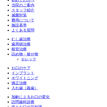
初めての方へ
当院のご案内
スタッフ紹介
滅菌対策
費用について
施設基準
よくある質問
むし歯治療
歯周病治療
根管治療
詰め物・被せ物
セレック
お口のケア
インプラント
ホワイトニング
矯正治療
入れ歯（義歯）
加齢によるお口の変化
訪問歯科診療
歯とお口の豆知識