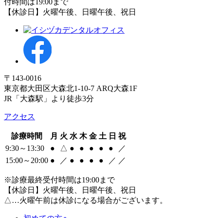
付時間は19:00まで
【休診日】火曜午後、日曜午後、祝日
〒143-0016
東京都大田区大森北1-10-7 ARQ大森1F
JR「大森駅」より徒歩3分
アクセス
診療時間
月
火
水
木
金
土
日
祝
9:30～13:30
●
△
●
●
●
●
●
／
15:00～20:00
●
／
●
●
●
●
／
／
※診療最終受付時間は19:00まで
【休診日】火曜午後、日曜午後、祝日
△…火曜午前は休診になる場合がございます。