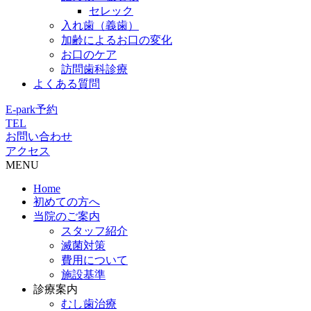
セレック
入れ歯（義歯）
加齢によるお口の変化
お口のケア
訪問歯科診療
よくある質問
E-park予約
TEL
お問い合わせ
アクセス
MENU
Home
初めての方へ
当院のご案内
スタッフ紹介
滅菌対策
費用について
施設基準
診療案内
むし歯治療