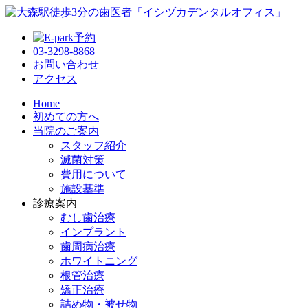
03-3298-8868
お問い合わせ
アクセス
Home
初めての方へ
当院のご案内
スタッフ紹介
滅菌対策
費用について
施設基準
診療案内
むし歯治療
インプラント
歯周病治療
ホワイトニング
根管治療
矯正治療
詰め物・被せ物