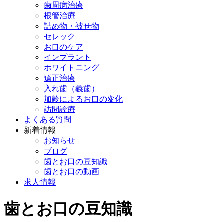
歯周病治療
根管治療
詰め物・被せ物
セレック
お口のケア
インプラント
ホワイトニング
矯正治療
入れ歯（義歯）
加齢によるお口の変化
訪問診療
よくある質問
新着情報
お知らせ
ブログ
歯とお口の豆知識
歯とお口の動画
求人情報
歯とお口の豆知識