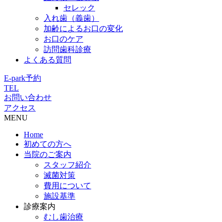
セレック
入れ歯（義歯）
加齢によるお口の変化
お口のケア
訪問歯科診療
よくある質問
E-park予約
TEL
お問い合わせ
アクセス
MENU
Home
初めての方へ
当院のご案内
スタッフ紹介
滅菌対策
費用について
施設基準
診療案内
むし歯治療