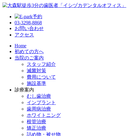
03-3298-8868
お問い合わせ
アクセス
Home
初めての方へ
当院のご案内
スタッフ紹介
滅菌対策
費用について
施設基準
診療案内
むし歯治療
インプラント
歯周病治療
ホワイトニング
根管治療
矯正治療
詰め物・被せ物