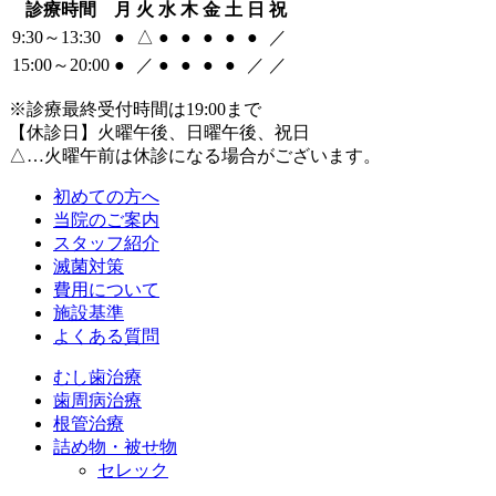
診療時間
月
火
水
木
金
土
日
祝
9:30～13:30
●
△
●
●
●
●
●
／
15:00～20:00
●
／
●
●
●
●
／
／
※診療最終受付時間は19:00まで
【休診日】火曜午後、日曜午後、祝日
△…火曜午前は休診になる場合がございます。
初めての方へ
当院のご案内
スタッフ紹介
滅菌対策
費用について
施設基準
よくある質問
むし歯治療
歯周病治療
根管治療
詰め物・被せ物
セレック