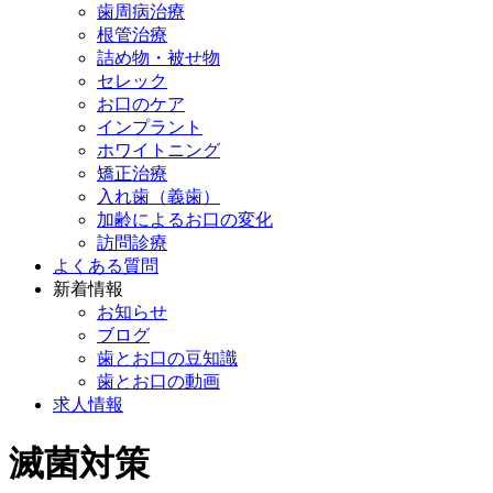
歯周病治療
根管治療
詰め物・被せ物
セレック
お口のケア
インプラント
ホワイトニング
矯正治療
入れ歯（義歯）
加齢によるお口の変化
訪問診療
よくある質問
新着情報
お知らせ
ブログ
歯とお口の豆知識
歯とお口の動画
求人情報
滅菌対策