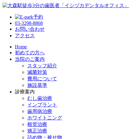
03-3298-8868
お問い合わせ
アクセス
Home
初めての方へ
当院のご案内
スタッフ紹介
滅菌対策
費用について
施設基準
診療案内
むし歯治療
インプラント
歯周病治療
ホワイトニング
根管治療
矯正治療
詰め物・被せ物