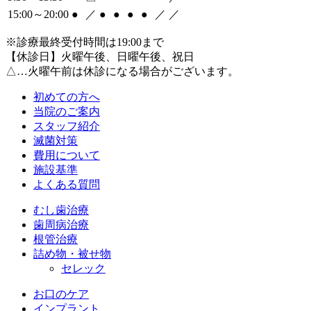
15:00～20:00
●
／
●
●
●
●
／
／
※診療最終受付時間は19:00まで
【休診日】火曜午後、日曜午後、祝日
△…火曜午前は休診になる場合がございます。
初めての方へ
当院のご案内
スタッフ紹介
滅菌対策
費用について
施設基準
よくある質問
むし歯治療
歯周病治療
根管治療
詰め物・被せ物
セレック
お口のケア
インプラント