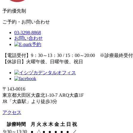
予約優先制
ご予約・お問い合わせ
03-3298-8868
お問い合わせ
【電話受付】9：30～13：30 / 15：00～20:00 ※診療最終受
【休診日】火曜午後、日曜午後、祝日
〒143-0016
東京都大田区大森北1-10-7 ARQ大森1F
JR「大森駅」より徒歩3分
アクセス
診療時間
月
火
水
木
金
土
日
祝
9:30～13:30
●
△
●
●
●
●
●
／