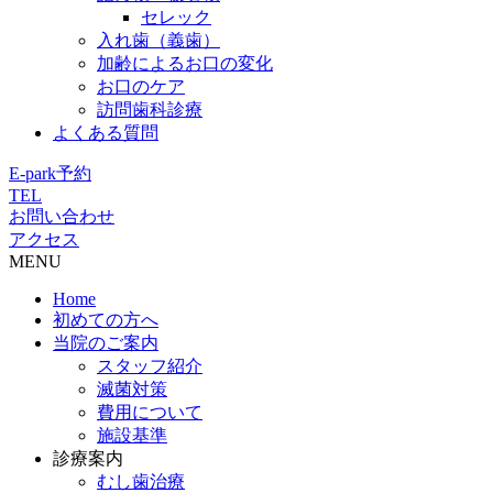
セレック
入れ歯（義歯）
加齢によるお口の変化
お口のケア
訪問歯科診療
よくある質問
E-park予約
TEL
お問い合わせ
アクセス
MENU
Home
初めての方へ
当院のご案内
スタッフ紹介
滅菌対策
費用について
施設基準
診療案内
むし歯治療