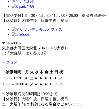
お問い合わせ
【電話受付】9：30～13：30 / 15：00～20:00 ※診療最終受
【休診日】火曜午後、日曜午後、祝日
〒143-0016
東京都大田区大森北1-10-7 ARQ大森1F
JR「大森駅」より徒歩3分
アクセス
診療時間
月
火
水
木
金
土
日
祝
9:30～13:30
●
△
●
●
●
●
●
／
15:00～20:00
●
／
●
●
●
●
／
／
※診療最終受付時間は19:00まで
【休診日】火曜午後、日曜午後、祝日
△…火曜午前は休診になる場合がございます。