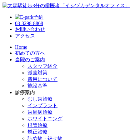
03-3298-8868
お問い合わせ
アクセス
Home
初めての方へ
当院のご案内
スタッフ紹介
滅菌対策
費用について
施設基準
診療案内
むし歯治療
インプラント
歯周病治療
ホワイトニング
根管治療
矯正治療
詰め物・被せ物