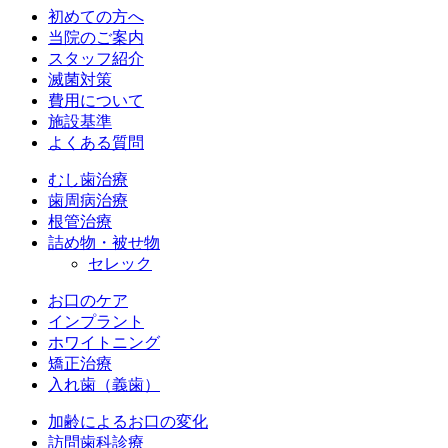
初めての方へ
当院のご案内
スタッフ紹介
滅菌対策
費用について
施設基準
よくある質問
むし歯治療
歯周病治療
根管治療
詰め物・被せ物
セレック
お口のケア
インプラント
ホワイトニング
矯正治療
入れ歯（義歯）
加齢によるお口の変化
訪問歯科診療