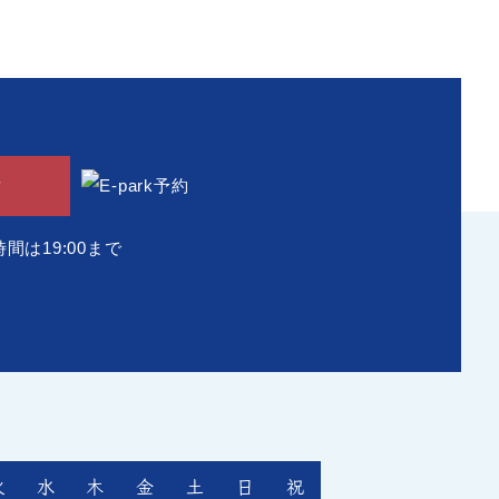
せ
時間は19:00まで
火
水
木
金
土
日
祝