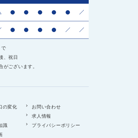
△
●
●
●
●
●
／
／
●
●
●
●
／
／
まで
後、祝日
合がございます。
口の変化
お問い合わせ
求人情報
知識
プライバシーポリシー
画