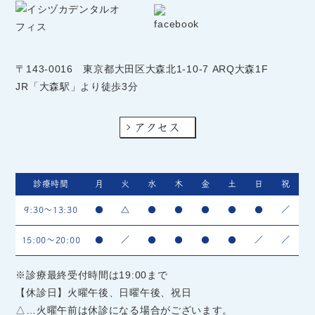
〒143-0016
東京都大田区大森北1-10-7 ARQ大森1F
JR「大森駅」より徒歩3分
アクセス
診療時間
月
火
水
木
金
土
日
祝
9:30～13:30
●
△
●
●
●
●
●
／
15:00～20:00
●
／
●
●
●
●
／
／
※診療最終受付時間は19:00まで
【休診日】火曜午後、日曜午後、祝日
△…火曜午前は休診になる場合がございます。