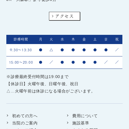
アクセス
診療時間
月
火
水
木
金
土
日
祝
9:30～13:30
●
△
●
●
●
●
●
／
15:00～20:00
●
／
●
●
●
●
／
／
※診療最終受付時間は19:00まで
【休診日】火曜午後、日曜午後、祝日
△…火曜午前は休診になる場合がございます。
初めての方へ
費用について
当院のご案内
施設基準