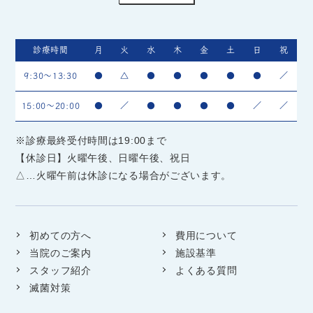
診療時間
月
火
水
木
金
土
日
祝
9:30～13:30
●
△
●
●
●
●
●
／
15:00～20:00
●
／
●
●
●
●
／
／
※診療最終受付時間は19:00まで
【休診日】火曜午後、日曜午後、祝日
△…火曜午前は休診になる場合がございます。
初めての方へ
費用について
当院のご案内
施設基準
スタッフ紹介
よくある質問
滅菌対策