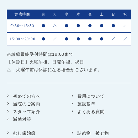
診療時間
月
火
水
木
金
土
日
祝
9:30～13:30
●
△
●
●
●
●
●
／
15:00～20:00
●
／
●
●
●
●
／
／
※診療最終受付時間は19:00まで
【休診日】火曜午後、日曜午後、祝日
△…火曜午前は休診になる場合がございます。
初めての方へ
費用について
当院のご案内
施設基準
スタッフ紹介
よくある質問
滅菌対策
むし歯治療
詰め物・被せ物