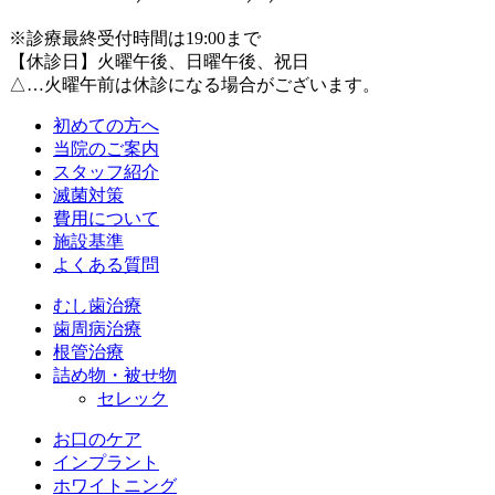
※診療最終受付時間は19:00まで
【休診日】火曜午後、日曜午後、祝日
△…火曜午前は休診になる場合がございます。
初めての方へ
当院のご案内
スタッフ紹介
滅菌対策
費用について
施設基準
よくある質問
むし歯治療
歯周病治療
根管治療
詰め物・被せ物
セレック
お口のケア
インプラント
ホワイトニング