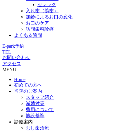
セレック
入れ歯（義歯）
加齢によるお口の変化
お口のケア
訪問歯科診療
よくある質問
E-park予約
TEL
お問い合わせ
アクセス
MENU
Home
初めての方へ
当院のご案内
スタッフ紹介
滅菌対策
費用について
施設基準
診療案内
むし歯治療