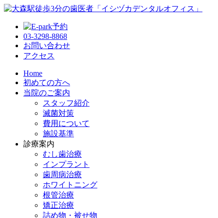
03-3298-8868
お問い合わせ
アクセス
Home
初めての方へ
当院のご案内
スタッフ紹介
滅菌対策
費用について
施設基準
診療案内
むし歯治療
インプラント
歯周病治療
ホワイトニング
根管治療
矯正治療
詰め物・被せ物