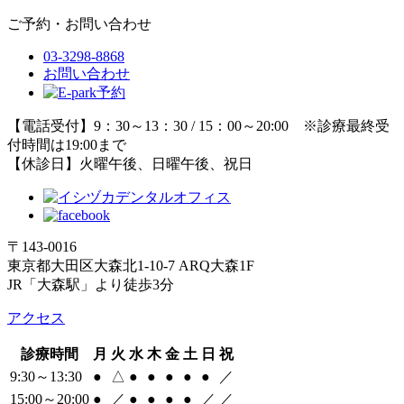
ご予約・お問い合わせ
03-3298-8868
お問い合わせ
【電話受付】9：30～13：30 / 15：00～20:00 ※診療最終受
付時間は19:00まで
【休診日】火曜午後、日曜午後、祝日
〒143-0016
東京都大田区大森北1-10-7 ARQ大森1F
JR「大森駅」より徒歩3分
アクセス
診療時間
月
火
水
木
金
土
日
祝
9:30～13:30
●
△
●
●
●
●
●
／
15:00～20:00
●
／
●
●
●
●
／
／