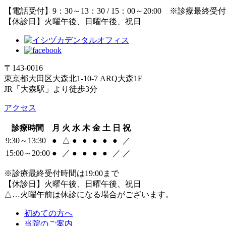
【電話受付】9：30～13：30 / 15：00～20:00 ※診療最終受
【休診日】火曜午後、日曜午後、祝日
〒143-0016
東京都大田区大森北1-10-7 ARQ大森1F
JR「大森駅」より徒歩3分
アクセス
診療時間
月
火
水
木
金
土
日
祝
9:30～13:30
●
△
●
●
●
●
●
／
15:00～20:00
●
／
●
●
●
●
／
／
※診療最終受付時間は19:00まで
【休診日】火曜午後、日曜午後、祝日
△…火曜午前は休診になる場合がございます。
初めての方へ
当院のご案内