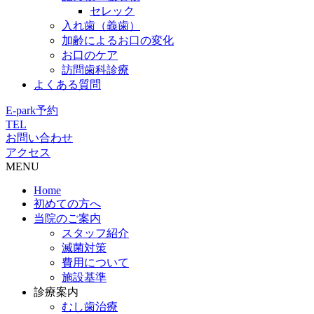
セレック
入れ歯（義歯）
加齢によるお口の変化
お口のケア
訪問歯科診療
よくある質問
E-park予約
TEL
お問い合わせ
アクセス
MENU
Home
初めての方へ
当院のご案内
スタッフ紹介
滅菌対策
費用について
施設基準
診療案内
むし歯治療