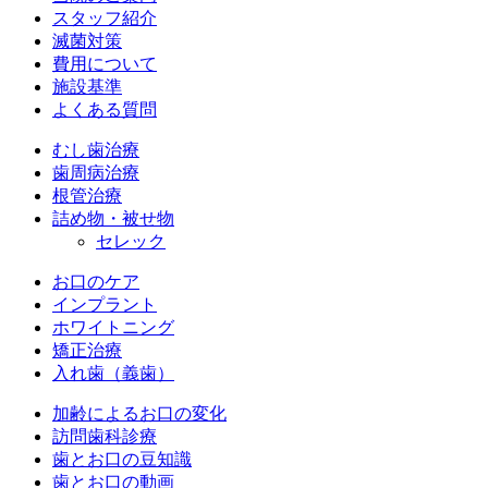
スタッフ紹介
滅菌対策
費用について
施設基準
よくある質問
むし歯治療
歯周病治療
根管治療
詰め物・被せ物
セレック
お口のケア
インプラント
ホワイトニング
矯正治療
入れ歯（義歯）
加齢によるお口の変化
訪問歯科診療
歯とお口の豆知識
歯とお口の動画