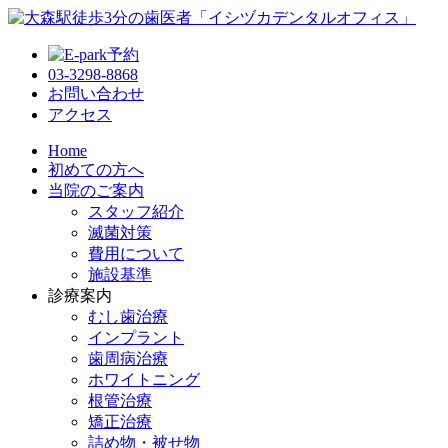
03-3298-8868
お問い合わせ
アクセス
Home
初めての方へ
当院のご案内
スタッフ紹介
滅菌対策
費用について
施設基準
診療案内
むし歯治療
インプラント
歯周病治療
ホワイトニング
根管治療
矯正治療
詰め物・被せ物