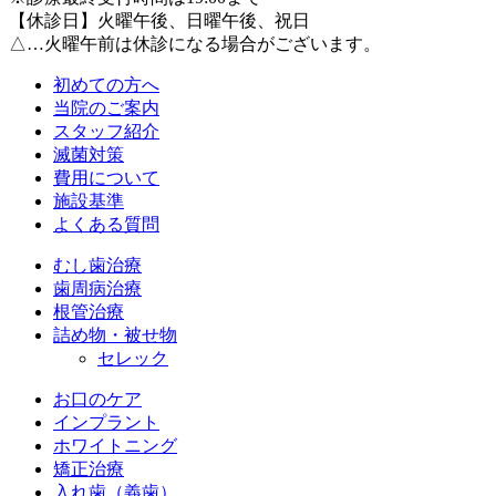
【休診日】火曜午後、日曜午後、祝日
△…火曜午前は休診になる場合がございます。
初めての方へ
当院のご案内
スタッフ紹介
滅菌対策
費用について
施設基準
よくある質問
むし歯治療
歯周病治療
根管治療
詰め物・被せ物
セレック
お口のケア
インプラント
ホワイトニング
矯正治療
入れ歯（義歯）