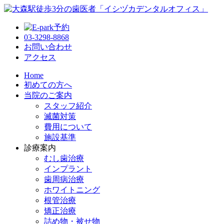
03-3298-8868
お問い合わせ
アクセス
Home
初めての方へ
当院のご案内
スタッフ紹介
滅菌対策
費用について
施設基準
診療案内
むし歯治療
インプラント
歯周病治療
ホワイトニング
根管治療
矯正治療
詰め物・被せ物