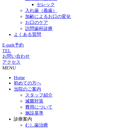
セレック
入れ歯（義歯）
加齢によるお口の変化
お口のケア
訪問歯科診療
よくある質問
E-park予約
TEL
お問い合わせ
アクセス
MENU
Home
初めての方へ
当院のご案内
スタッフ紹介
滅菌対策
費用について
施設基準
診療案内
むし歯治療