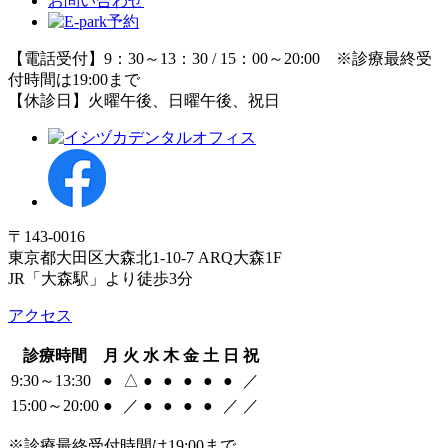
お問い合わせ
【電話受付】9：30～13：30 / 15：00～20:00 ※診療最終受
付時間は19:00まで
【休診日】火曜午後、日曜午後、祝日
〒143-0016
東京都大田区大森北1-10-7 ARQ大森1F
JR「大森駅」より徒歩3分
アクセス
診療時間
月
火
水
木
金
土
日
祝
9:30～13:30
●
△
●
●
●
●
●
／
15:00～20:00
●
／
●
●
●
●
／
／
※診療最終受付時間は19:00まで