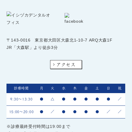
〒143-0016
東京都大田区大森北1-10-7 ARQ大森1F
JR「大森駅」より徒歩3分
アクセス
診療時間
月
火
水
木
金
土
日
祝
9:30～13:30
●
△
●
●
●
●
●
／
15:00～20:00
●
／
●
●
●
●
／
／
※診療最終受付時間は19:00まで