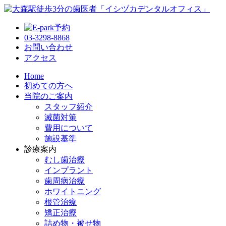
03-3298-8868
お問い合わせ
アクセス
Home
初めての方へ
当院のご案内
スタッフ紹介
滅菌対策
費用について
施設基準
診療案内
むし歯治療
インプラント
歯周病治療
ホワイトニング
根管治療
矯正治療
詰め物・被せ物