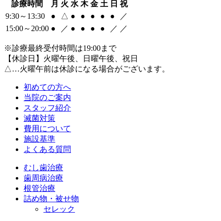
診療時間
月
火
水
木
金
土
日
祝
9:30～13:30
●
△
●
●
●
●
●
／
15:00～20:00
●
／
●
●
●
●
／
／
※診療最終受付時間は19:00まで
【休診日】火曜午後、日曜午後、祝日
△…火曜午前は休診になる場合がございます。
初めての方へ
当院のご案内
スタッフ紹介
滅菌対策
費用について
施設基準
よくある質問
むし歯治療
歯周病治療
根管治療
詰め物・被せ物
セレック