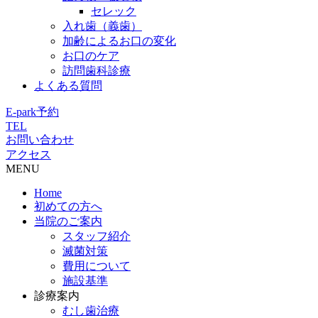
セレック
入れ歯（義歯）
加齢によるお口の変化
お口のケア
訪問歯科診療
よくある質問
E-park予約
TEL
お問い合わせ
アクセス
MENU
Home
初めての方へ
当院のご案内
スタッフ紹介
滅菌対策
費用について
施設基準
診療案内
むし歯治療