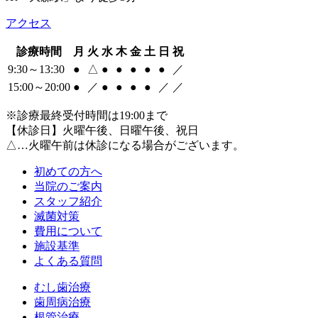
アクセス
診療時間
月
火
水
木
金
土
日
祝
9:30～13:30
●
△
●
●
●
●
●
／
15:00～20:00
●
／
●
●
●
●
／
／
※診療最終受付時間は19:00まで
【休診日】火曜午後、日曜午後、祝日
△…火曜午前は休診になる場合がございます。
初めての方へ
当院のご案内
スタッフ紹介
滅菌対策
費用について
施設基準
よくある質問
むし歯治療
歯周病治療
根管治療