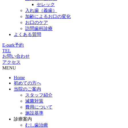
セレック
入れ歯（義歯）
加齢によるお口の変化
お口のケア
訪問歯科診療
よくある質問
E-park予約
TEL
お問い合わせ
アクセス
MENU
Home
初めての方へ
当院のご案内
スタッフ紹介
滅菌対策
費用について
施設基準
診療案内
むし歯治療