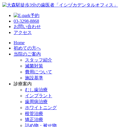
03-3298-8868
お問い合わせ
アクセス
Home
初めての方へ
当院のご案内
スタッフ紹介
滅菌対策
費用について
施設基準
診療案内
むし歯治療
インプラント
歯周病治療
ホワイトニング
根管治療
矯正治療
詰め物・被せ物