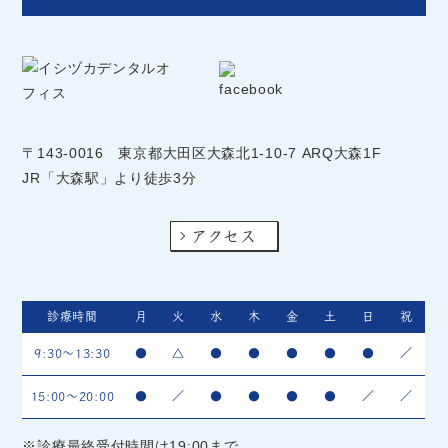
〒143-0016
東京都大田区大森北1-10-7 ARQ大森1F
JR「大森駅」より徒歩3分
アクセス
診療時間
月
火
水
木
金
土
日
祝
9:30～13:30
●
△
●
●
●
●
●
／
15:00～20:00
●
／
●
●
●
●
／
／
※診療最終受付時間は19:00まで