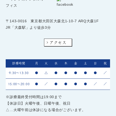
〒143-0016
東京都大田区大森北1-10-7 ARQ大森1F
JR「大森駅」より徒歩3分
アクセス
診療時間
月
火
水
木
金
土
日
祝
9:30～13:30
●
△
●
●
●
●
●
／
15:00～20:00
●
／
●
●
●
●
／
／
※診療最終受付時間は19:00まで
【休診日】火曜午後、日曜午後、祝日
△…火曜午前は休診になる場合がございます。