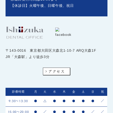
【休診日】火曜午後、日曜午後、祝日
〒143-0016
東京都大田区大森北1-10-7 ARQ大森1F
JR「大森駅」より徒歩3分
アクセス
診療時間
月
火
水
木
金
土
日
祝
9:30～13:30
●
△
●
●
●
●
●
／
15:00～20:00
●
／
●
●
●
●
／
／