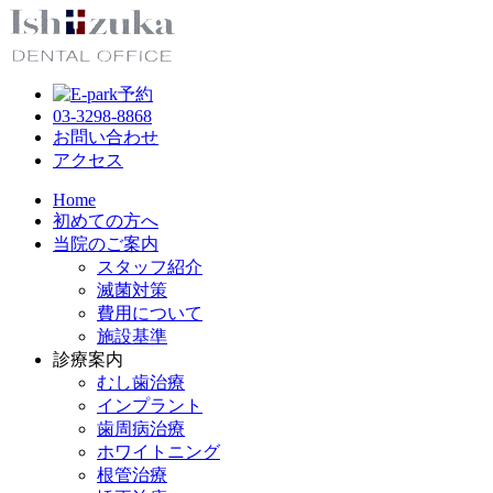
03-3298-8868
お問い合わせ
アクセス
Home
初めての方へ
当院のご案内
スタッフ紹介
滅菌対策
費用について
施設基準
診療案内
むし歯治療
インプラント
歯周病治療
ホワイトニング
根管治療