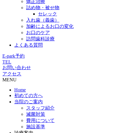
矯正治療
詰め物・被せ物
セレック
入れ歯（義歯）
加齢によるお口の変化
お口のケア
訪問歯科診療
よくある質問
E-park予約
TEL
お問い合わせ
アクセス
MENU
Home
初めての方へ
当院のご案内
スタッフ紹介
滅菌対策
費用について
施設基準
診療案内