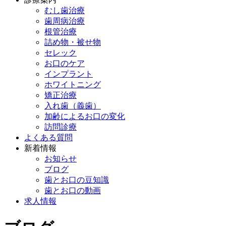
むし歯治療
歯周病治療
根管治療
詰め物・被せ物
セレック
お口のケア
インプラント
ホワイトニング
矯正治療
入れ歯（義歯）
加齢によるお口の変化
訪問診療
よくある質問
新着情報
お知らせ
ブログ
歯とお口の豆知識
歯とお口の動画
求人情報