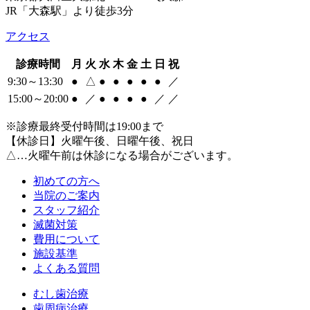
JR「大森駅」より徒歩3分
アクセス
診療時間
月
火
水
木
金
土
日
祝
9:30～13:30
●
△
●
●
●
●
●
／
15:00～20:00
●
／
●
●
●
●
／
／
※診療最終受付時間は19:00まで
【休診日】火曜午後、日曜午後、祝日
△…火曜午前は休診になる場合がございます。
初めての方へ
当院のご案内
スタッフ紹介
滅菌対策
費用について
施設基準
よくある質問
むし歯治療
歯周病治療